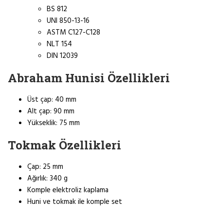
BS 812
UNI 850-13-16
ASTM C127-C128
NLT 154
DIN 12039
Abraham Hunisi Özellikleri
Üst çap: 40 mm
Alt çap: 90 mm
Yükseklik: 75 mm
Tokmak Özellikleri
Çap: 25 mm
Ağırlık: 340 g
Komple elektroliz kaplama
Huni ve tokmak ile komple set