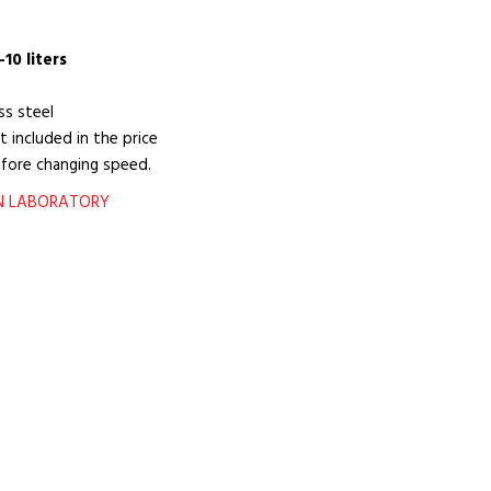
10 liters
ss steel
t included in the price
fore changing speed.
N LABORATORY