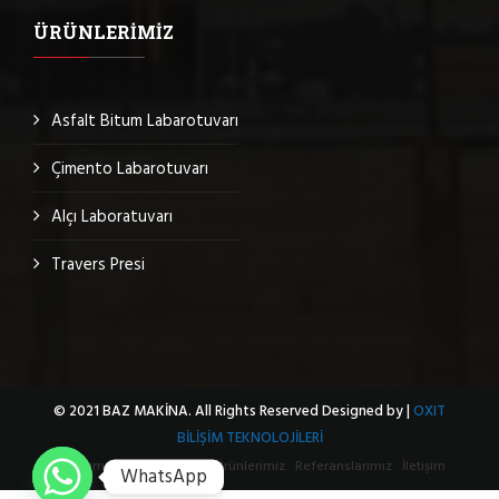
ÜRÜNLERIMIZ
Asfalt Bitum Labarotuvarı
Çimento Labarotuvarı
Alçı Laboratuvarı
Travers Presi
© 2021 BAZ MAKİNA. All Rights Reserved Designed by |
OXIT
BİLİŞİM TEKNOLOJİLERİ
Hakkımızda
Sertifikalar
Ürünlerimiz
Referanslarımız
İletişim
WhatsApp