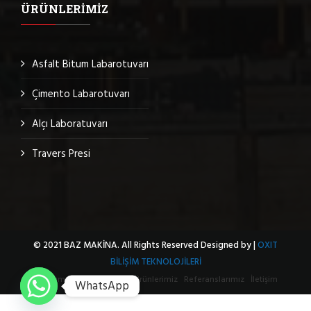
ÜRÜNLERIMIZ
Asfalt Bitum Labarotuvarı
Çimento Labarotuvarı
Alçı Laboratuvarı
Travers Presi
© 2021 BAZ MAKİNA. All Rights Reserved Designed by |
OXIT
BİLİŞİM TEKNOLOJİLERİ
Hakkımızda
Sertifikalar
Ürünlerimiz
Referanslarımız
İletişim
WhatsApp