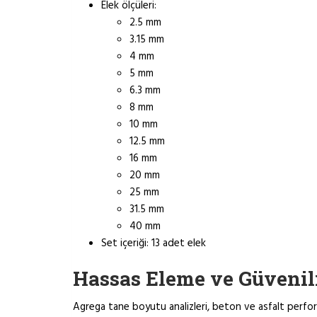
Elek ölçüleri:
2.5 mm
3.15 mm
4 mm
5 mm
6.3 mm
8 mm
10 mm
12.5 mm
16 mm
20 mm
25 mm
31.5 mm
40 mm
Set içeriği: 13 adet elek
Hassas Eleme ve Güvenili
Agrega tane boyutu analizleri, beton ve asfalt perform