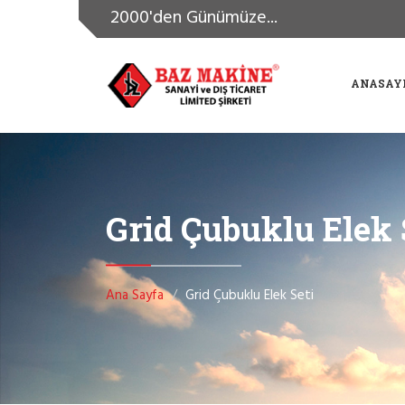
2000'den Günümüze...
ANASAY
Grid Çubuklu Elek 
Ana Sayfa
Grid Çubuklu Elek Seti