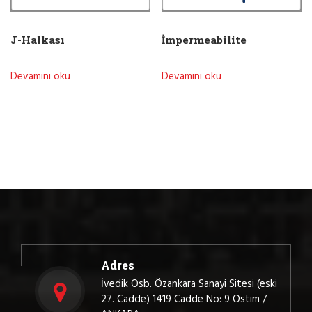
J-Halkası
İmpermeabilite
Devamını oku
Devamını oku
Adres
İvedik Osb. Özankara Sanayi Sitesi (eski
27. Cadde) 1419 Cadde No: 9 Ostim /