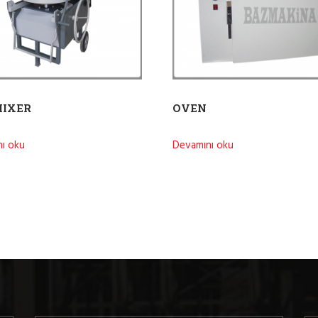
MIXER
OVEN
ı oku
Devamını oku