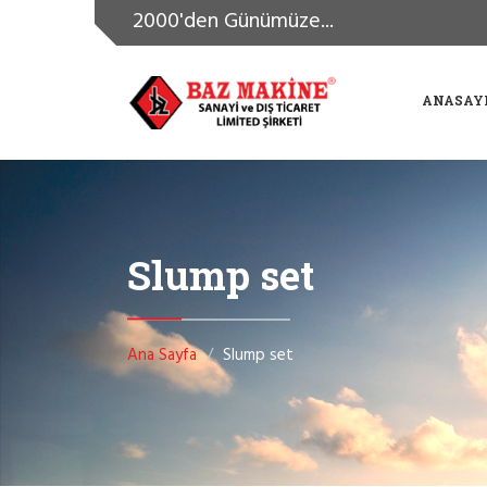
2000'den Günümüze...
ANASAY
Slump set
Ana Sayfa
Slump set