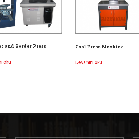
t and Border Press
Coal Press Machine
ı oku
Devamını oku