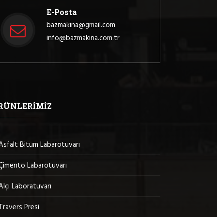
E-Posta
bazmakina@gmail.com
info@bazmakina.com.tr
RÜNLERIMIZ
Asfalt Bitum Labarotuvarı
Çimento Labarotuvarı
Alçı Laboratuvarı
Travers Presi