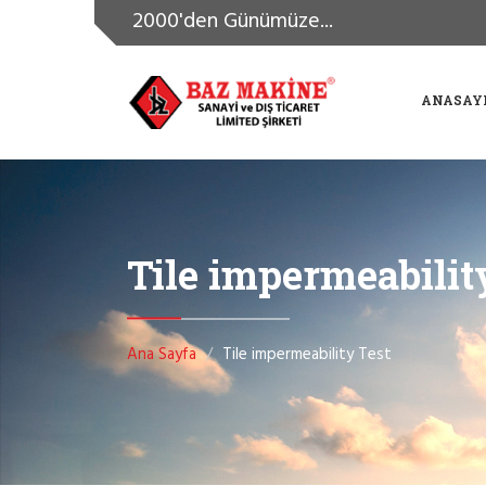
2000'den Günümüze...
ANASAY
Tile impermeabilit
Ana Sayfa
Tile impermeability Test