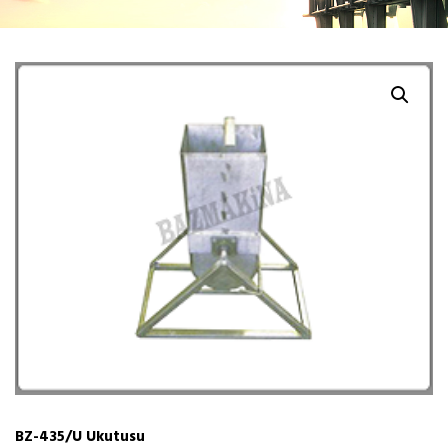
BZ-435/U Ukutusu