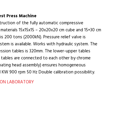
est Press Machine
truction of the fully automatic compressive
g materials 15x15x15 – 20x20x20 cm cube and 15×30 cm
is 200 tons (2000kN). Pressure relief valve is
stem is available. Works with hydraulic system. The
ssion tables is 320mm. The lower-upper tables
tables are connected to each other by chrome
Floating head assembly) ensures homogeneous
1 KW 900 rpm 50 Hz Double calibration possibility.
TION LABORATORY