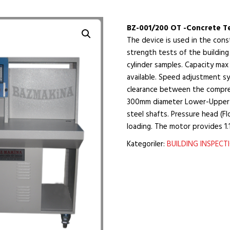
BZ-001/200 OT -Concrete T
The device is used in the cons
strength tests of the buildin
cylinder samples. Capacity max 
available. Speed adjustment sy
clearance between the compre
300mm diameter Lower-Upper 
steel shafts. Pressure head (
loading. The motor provides 1.
Kategoriler:
BUILDING INSPEC