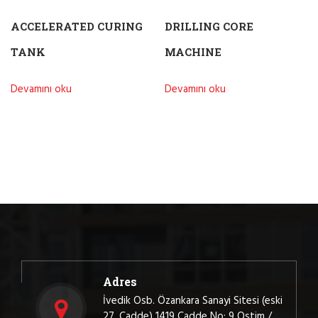
ACCELERATED CURING
DRILLING CORE
TANK
MACHINE
Devamını oku
Devamını oku
Adres
İvedik Osb. Özankara Sanayi Sitesi (eski
27. Cadde) 1419 Cadde No: 9 Ostim /