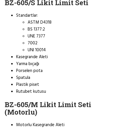
BZ-605/S Likit Limit Seti
Standartlar:
ASTM D4318
BS 1377:2
UNE 7377
7002
UNI 10014
Kasegrande Aleti
Yarma bıçağı
Porselen pota
Spatula
Plastik piset
Rutubet kutusu
BZ-605/M Likit Limit Seti
(Motorlu)
Motorlu Kasegrande Aleti