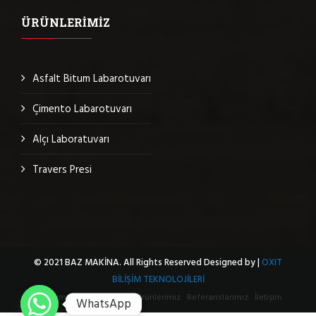
ÜRÜNLERIMIZ
Asfalt Bitum Labarotuvarı
Çimento Labarotuvarı
Alçı Laboratuvarı
Travers Presi
© 2021 BAZ MAKİNA. All Rights Reserved Designed by |
OXIT
BİLİŞİM TEKNOLOJİLERİ
Hakkımızda
Sertifikalar
Ürünlerimiz
Referanslarımız
İletişim
WhatsApp