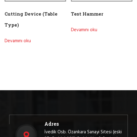
Cutting Device (Table
Test Hammer
Type)
Devamını oku
Devamını oku
Adres
İvedik Osb. Özankara Sanayi Sitesi (eski